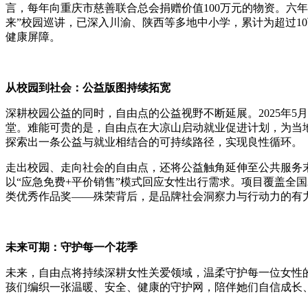
言，每年向重庆市慈善联合总会捐赠价值100万元的物资。六年
来”校园巡讲，已深入川渝、陕西等多地中小学，累计为超过1
健康屏障。
从校园到社会：公益版图持续拓宽
深耕校园公益的同时，自由点的公益视野不断延展。2025年5
堂。难能可贵的是，自由点在大凉山启动就业促进计划，为当地
探索出一条公益与就业相结合的可持续路径，实现良性循环。
走出校园、走向社会的自由点，还将公益触角延伸至公共服务末
以“应急免费+平价销售”模式回应女性出行需求。项目覆盖全国
类优秀作品奖——殊荣背后，是品牌社会洞察力与行动力的有
未来可期：守护每一个花季
未来，自由点将持续深耕女性关爱领域，温柔守护每一位女性
孩们编织一张温暖、安全、健康的守护网，陪伴她们自信成长