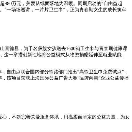
已超980万元，关爱从纸面落地为温暖。同期启动的“自由益起
。“一场场巡讲，一片片卫生巾”，正为青春期女生的成长筑牢
山喜德县，为千名彝族女孩送去1600箱卫生巾与青春期健康课
工，这一举措创新性地将公益模式从物资捐赠延伸至就业赋能，
年，自由点联合国内部分铁路部门推出“高铁卫生巾免费试点”，
同年，该项目荣获上海国际公益广告大赛“品牌向善”企业公益传播
爱心，不断完善关爱服务体系，用温柔而坚定的公益力量，为女