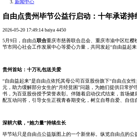
新闻中心
自由点贵州毕节公益行启动：十年承诺持
2026-05-20 17:49:14
baiya
4450
5月9日，自由点
联合
重庆市慈善联合总会、重庆市渝中区红樱
节市同心社会工作发展中心等爱心力量，共同发起“自由益起来
贵州首站：十万礼包送关爱
“自由益起来”是自由点依托其母公司百亚股份旗下“自由点女性
元，助力缓解部分女生的“月经贫困”问题，为她们提供日常
书，为百亚股份授予荣誉表彰。伴随着启动仪式结束，首场健
配互动问答，引导女生正视青春期变化，树立自尊自爱、自信
深耕六载，“她力量”持续生长
毕节站只是自由点公益版图上的一个新坐标。纵览自由点的公益