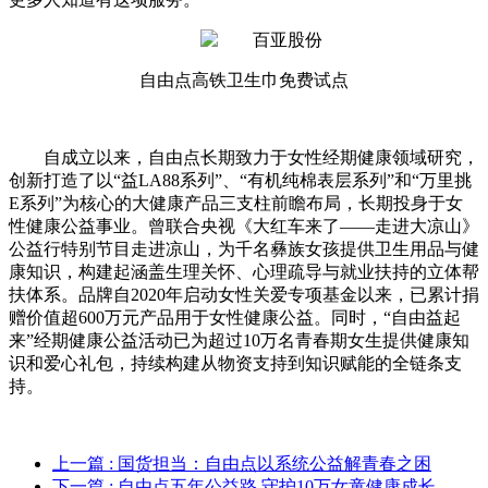
自由点高铁卫生巾免费试点
自成立以来，自由点长期致力于女性经期健康领域研究，
创新打造了以“益LA88系列”、“有机纯棉表层系列”和“万里挑
E系列”为核心的大健康产品三支柱前瞻布局，长期投身于女
性健康公益事业。曾联合央视《大红车来了——走进大凉山》
公益行特别节目走进凉山，为千名彝族女孩提供卫生用品与健
康知识，构建起涵盖生理关怀、心理疏导与就业扶持的立体帮
扶体系。品牌自2020年启动女性关爱专项基金以来，已累计捐
赠价值超600万元产品用于女性健康公益。同时，“自由益起
来”经期健康公益活动已为超过10万名青春期女生提供健康知
识和爱心礼包，持续构建从物资支持到知识赋能的全链条支
持。
上一篇
: 国货担当：自由点以系统公益解青春之困
下一篇
: 自由点五年公益路 守护10万女童健康成长