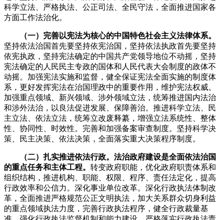
科学立法、严格执法、公正司法、全民守法，全面推进国家各
方面工作法治化。
（一）完善以宪法为核心的中国特色社会主义法律体系。
坚持依法治国首先要坚持依宪治国，坚持依法执政首先要坚持
依宪执政，坚持宪法确定的中国共产党领导地位不动摇，坚持
宪法确定的人民民主专政的国体和人民代表大会制度的政体不
动摇。加强宪法实施和监督，健全保证宪法全面实施的制度体
系，更好发挥宪法在治国理政中的重要作用，维护宪法权威。
加强重点领域、新兴领域、涉外领域立法，统筹推进国内法治
和涉外法治，以良法促进发展、保障善治。推进科学立法、民
主立法、依法立法，统筹立改废释纂，增强立法系统性、整体
性、协同性、时效性。完善和加强备案审查制度。坚持科学决
策、民主决策、依法决策，全面落实重大决策程序制度。
（二）扎实推进依法行政。法治政府建设是全面依法治国
的重点任务和主体工程。
转变政府职能，优化政府职责体系和
组织结构，推进机构、职能、权限、程序、责任法定化，提高
行政效率和公信力。深化事业单位改革。深化行政执法体制改
革，全面推进严格规范公正文明执法，加大关系群众切身利益
的重点领域执法力度，完善行政执法程序，健全行政裁量基
准。强化行政执法监督机制和能力建设，严格落实行政执法责