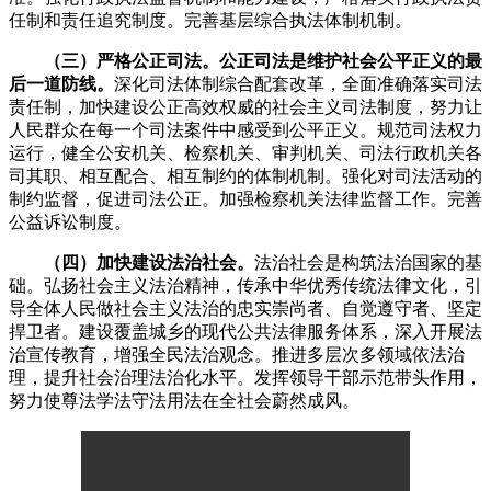
任制和责任追究制度。完善基层综合执法体制机制。
（三）严格公正司法。公正司法是维护社会公平正义的最
后一道防线。
深化司法体制综合配套改革，全面准确落实司法
责任制，加快建设公正高效权威的社会主义司法制度，努力让
人民群众在每一个司法案件中感受到公平正义。规范司法权力
运行，健全公安机关、检察机关、审判机关、司法行政机关各
司其职、相互配合、相互制约的体制机制。强化对司法活动的
制约监督，促进司法公正。加强检察机关法律监督工作。完善
公益诉讼制度。
（四）加快建设法治社会。
法治社会是构筑法治国家的基
础。弘扬社会主义法治精神，传承中华优秀传统法律文化，引
导全体人民做社会主义法治的忠实崇尚者、自觉遵守者、坚定
捍卫者。建设覆盖城乡的现代公共法律服务体系，深入开展法
治宣传教育，增强全民法治观念。推进多层次多领域依法治
理，提升社会治理法治化水平。发挥领导干部示范带头作用，
努力使尊法学法守法用法在全社会蔚然成风。