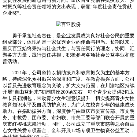
会责任发展的新思路与新方向。重庆百亚凭借在抗疫救灾、乡
村振兴等社会责任领域的突出表现，获颁“年度社会责任贡献
企业奖”。
勇于承担社会责任，是企业发展成为良好社会公民的重要
组成部分，体现的是一家优秀企业的使命与担当。长期以来，
重庆百亚始终秉持与社会共生，与责任同行的理念，协同、汇
聚各方力量，践行责任共担，积极参与各项社会公益事业和慈
善活动。
2021年，公司坚持以捐助振兴和教育振兴为主的基本方
略，持续深化乡村振兴的深度和广度。在教育振兴方面，公司
以普及先进教育理念为突破，扩大支持范围，在川渝地区持续
开展“自由益起来”初潮讲座200场左右，每个青少女提供2包卫
生巾及初潮包，带动青少女生理意识提升，切实提高青少女性
教育知识水平及自我防护意识，为广大在校青少年的健康成长
助力。在捐助振兴方面，深度参与由重庆市委宣传部、市文明
办、市教委、团市委、市妇联、市关工委等部门联合开展的重
庆市红樱桃志愿行动，同时，公司成立了重庆市慈善总会自由
点女性关爱专项基金，全年开展12场专项卫生物资公益互动，
合计捐助金额100万元。